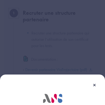
Recruter une structure
1
partenaire
Recruter une structure partenaire qui
autorise l’utilisation de son certificat
pour les tests.
Documentation :
Devenir partenaire ViaTrajectoire (pdf)
Développer l’interopérabilité
2