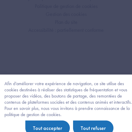
Politique de gestion de cookies
Gestion des cookies
Plan du site
Accessibilité : partiellement conforme
Afin d’améliorer votre expérience de navigation, ce site utilise des
cookies destinées à réaliser des statistiques de fréquentation et vous
proposer des vidéos, des boutons de partage, des remontées de
contenus de plateformes sociales et des contenus animés et interactifs.
Pour en savoir plus, nous vous invitons à prendre connaissance de la
Besoi
politique de gestion de cookies.
d'être
guidé
Tout accepter
Tout refuser
?