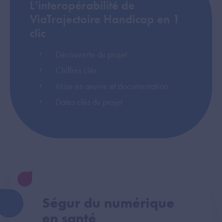
L’interopérabilité de
ViaTrajectoire Handicap en 1
clic
Découverte du projet
Chiffres clés
Mise en œuvre et documentation
Dates clés du projet
Ségur du numérique
en santé