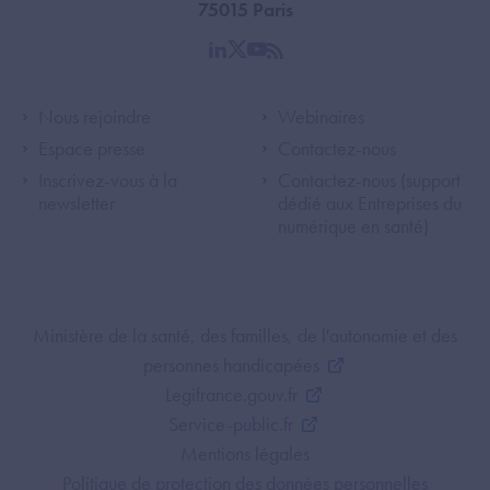
75015 Paris
linkedin
twitter
youtube
rss
Footer Left ANS
Footer Right A
Nous rejoindre
Webinaires
Espace presse
Contactez-nous
Inscrivez-vous à la
Contactez-nous (support
newsletter
dédié aux Entreprises du
numérique en santé)
Footer Bottom ANS
Ministère de la santé, des familles, de l'autonomie et des
personnes handicapées
Legifrance.gouv.fr
Service-public.fr
Mentions légales
Politique de protection des données personnelles