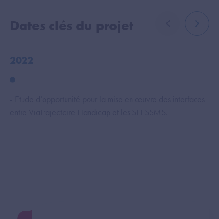
Dates clés du projet
élément précé
élémen
2022
2
- Etude d’opportunité pour la mise en œuvre des interfaces
- 
entre ViaTrajectoire Handicap et les SI ESSMS.
sec
- 
st