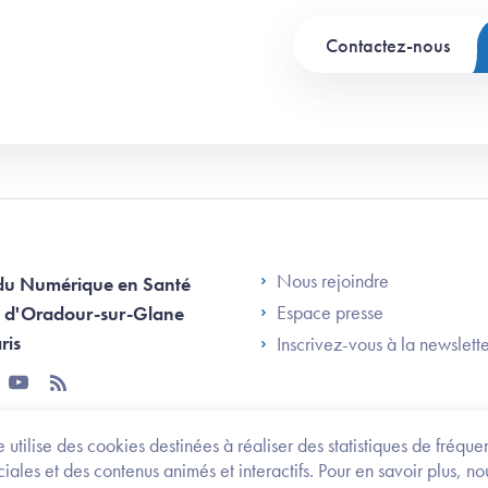
Contactez-nous
Footer Left AN
Nous rejoindre
du Numérique en Santé
Espace presse
 d'Oradour-sur-Glane
ris
Inscrivez-vous à la newslett
tter
youtube
rss
 utilise des cookies destinées à réaliser des statistiques de fréqu
les et des contenus animés et interactifs. Pour en savoir plus, no