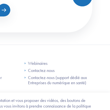
S
Footer Right ANS
Webinaires
Contactez-nous
er
Contactez-nous (support dédié aux
Entreprises du numérique en santé)
Besoin
d'être
guidé
entation et vous proposer des vidéos, des boutons de
?
us vous invitons à prendre connaissance de la politique
Trouvez