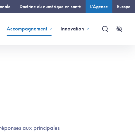
ionale
Doctrine du numérique en santé
L'Agence
Europe
(page courante)
Accompagnement
Innovation
Recherche
Accessi
réponses aux principales