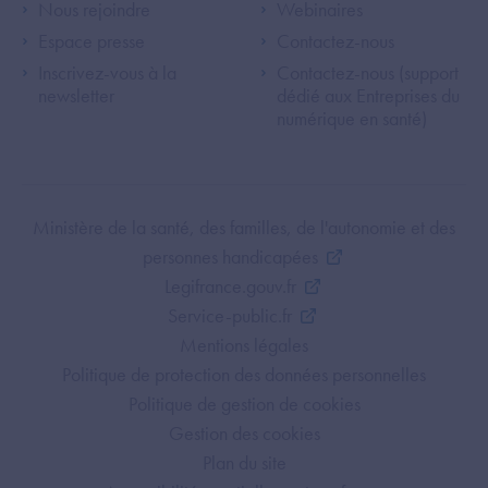
Footer Left ANS
Footer Right A
Nous rejoindre
Webinaires
Espace presse
Contactez-nous
Inscrivez-vous à la
Contactez-nous (support
newsletter
dédié aux Entreprises du
numérique en santé)
Footer Bottom ANS
Ministère de la santé, des familles, de l'autonomie et des
personnes handicapées
Legifrance.gouv.fr
Service-public.fr
Mentions légales
Politique de protection des données personnelles
Politique de gestion de cookies
Gestion des cookies
Plan du site