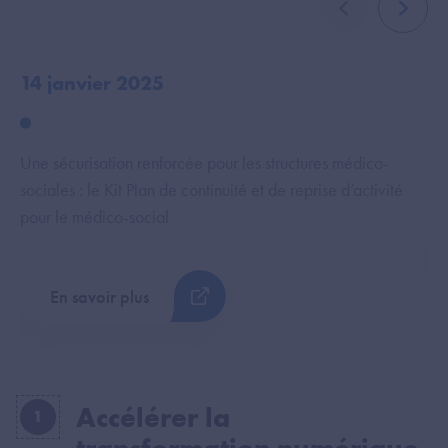
élément précé
élémen
14 janvier 2025
22
Une sécurisation renforcée pour les structures médico-
La
sociales : le Kit Plan de continuité et de reprise d’activité
pour le médico-social
En savoir plus
Accélérer la
1