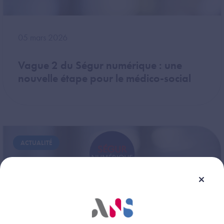
05 mars 2026
Vague 2 du Ségur numérique : une
nouvelle étape pour le médico-social
Image
ACTUALITÉ