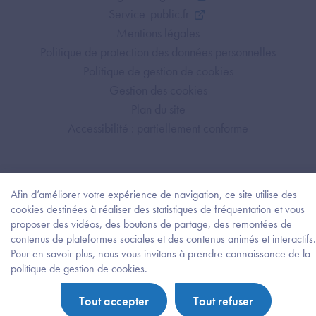
Service-public.fr
Mentions légales
Politique de protection des données personnelles
Politique de gestion de cookies
Gestion des cookies
Plan du site
Accessibilité : partiellement conforme
Afin d’améliorer votre expérience de navigation, ce site utilise des
cookies destinées à réaliser des statistiques de fréquentation et vous
proposer des vidéos, des boutons de partage, des remontées de
contenus de plateformes sociales et des contenus animés et interactifs.
Pour en savoir plus, nous vous invitons à prendre connaissance de la
Besoi
politique de gestion de cookies.
d'être
guidé
Tout accepter
Tout refuser
?
Trouv