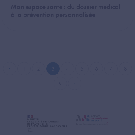
Mon espace santé : du dossier médical
à la prévention personnalisée
1
2
3
4
5
6
7
8
Page précédente
Page
Page
Page courante
Page
Page
Page
Page
Pag
9
Page
Page suivante