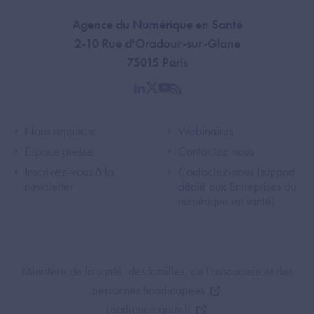
Agence du Numérique en Santé
2-10 Rue d'Oradour-sur-Glane
75015 Paris
linkedin
twitter
youtube
rss
Footer Left ANS
Footer Right A
Nous rejoindre
Webinaires
Espace presse
Contactez-nous
Inscrivez-vous à la
Contactez-nous (support
newsletter
dédié aux Entreprises du
numérique en santé)
Footer Bottom ANS
Ministère de la santé, des familles, de l'autonomie et des
personnes handicapées
Legifrance.gouv.fr