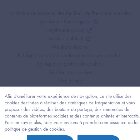
Footer Bottom ANS
Ministère de la santé, des familles, de l'autonomie et des
personnes handicapées
Legifrance.gouv.fr
Service-public.fr
Mentions légales
Politique de protection des données personnelles
Politique de gestion de cookies
Gestion des cookies
Plan du site
Accessibilité : partiellement conforme
Afin d’améliorer votre expérience de navigation, ce site utilise des
cookies destinées à réaliser des statistiques de fréquentation et vous
proposer des vidéos, des boutons de partage, des remontées de
contenus de plateformes sociales et des contenus animés et interactifs.
Pour en savoir plus, nous vous invitons à prendre connaissance de la
Besoi
politique de gestion de cookies.
d'être
guidé