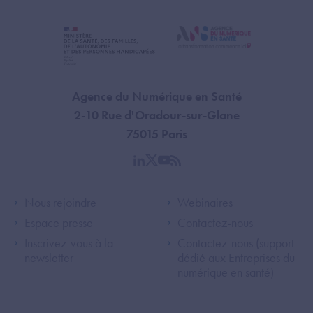
Agence du Numérique en Santé
2-10 Rue d'Oradour-sur-Glane
75015 Paris
linkedin
twitter
youtube
rss
Footer Left ANS
Footer Right A
Nous rejoindre
Webinaires
Espace presse
Contactez-nous
Inscrivez-vous à la
Contactez-nous (support
newsletter
dédié aux Entreprises du
numérique en santé)