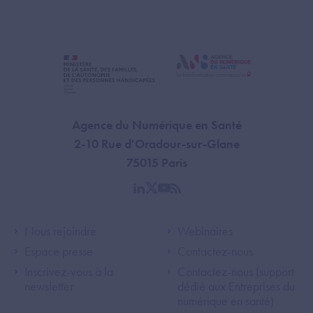
Agence du Numérique en Santé
2-10 Rue d'Oradour-sur-Glane
75015 Paris
linkedin
twitter
youtube
rss
Footer Left ANS
Footer Right A
Nous rejoindre
Webinaires
Espace presse
Contactez-nous
Inscrivez-vous à la
Contactez-nous (support
newsletter
dédié aux Entreprises du
numérique en santé)