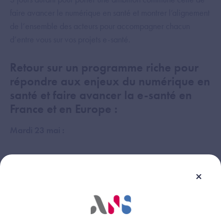
faire avancer le numérique en santé et montrer l’alignement
de l’ensemble des acteurs pour accompagner chacun
d’entre vous sur vos projets e-santé.
Retour sur un programme riche pour
répondre aux enjeux du numérique en
santé et faire avancer la e-santé en
France et en Europe :
Mardi 23 mai :
le passage des ministres : François Braun, Jean-
Christophe Combe ;
la rencontre avec la délégation luxembourgeoise ;
9 ateliers co-construits avec les régions et les
partenaires : interopérabilité, MSSanté,