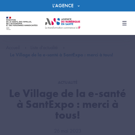
Panneau de gestion des cookies
L'AGENCE
Men
Accueil
Liste d'actualité
Le Village de la e-santé à SantExpo : merci à tous!
ACTUALITÉ
Le Village de la e-santé
à SantExpo : merci à
tous!
26 mai 2023