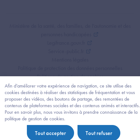
Footer Bottom ANS
Ministère de la santé, des familles, de l'autonomie et des
personnes handicapées
Legifrance.gouv.fr
Service-public.fr
Mentions légales
Politique de protection des données personnelles
Politique de gestion de cookies
Gestion des cookies
Afin d’améliorer votre expérience de navigation, ce site utilise des
cookies destinées à réaliser des statistiques de fréquentation et vous
Plan du site
proposer des vidéos, des boutons de partage, des remontées de
Accessibilité : partiellement conforme
contenus de plateformes sociales et des contenus animés et interactifs.
Pour en savoir plus, nous vous invitons à prendre connaissance de la
Besoi
politique de gestion de cookies.
d'être
guidé
Tout accepter
Tout refuser
?
Trouv