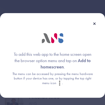
To add this web app to the home screen open
Webinaire animé par :
the browser option menu and tap on
Add to
homescreen
.
William AZIS
Image
The menu can be accessed by pressing the menu hardware
ANS
button if your device has one, or by tapping the top right
menu icon
.
Nicolas RISS
Image
ANS