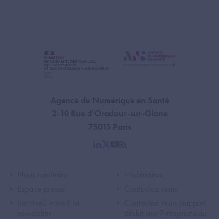
Agence du Numérique en Santé
2-10 Rue d'Oradour-sur-Glane
75015 Paris
linkedin
twitter
youtube
rss
Footer Left ANS
Footer Right A
Nous rejoindre
Webinaires
Espace presse
Contactez-nous
Inscrivez-vous à la
Contactez-nous (support
newsletter
dédié aux Entreprises du