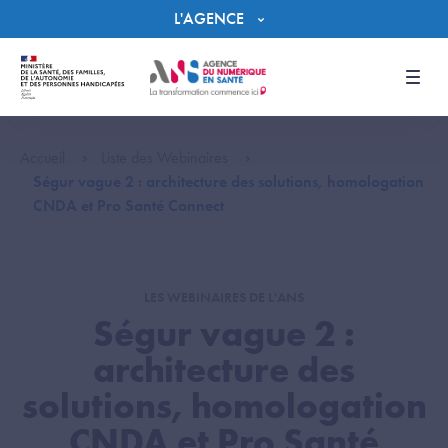
Panneau de gestion des cookies
L'AGENCE
Men
Accueil
Liste des Webinaires
Ségur vague 2 : architecture des solutions, homologation
CNDA et Pro Santé Connect
LES WEBINAIRES DE L'ANS
Ségur vague 2 :
architecture des
solutions, homologation
CNDA et Pro Santé