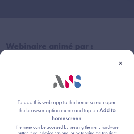
Webinaire animé par :
Armand Collin
Image
Responsable grands comptes
Agence du Numérique en Santé (ANS)
Alexandre Salzmann
Image
To add this web app to the home screen open
Expert
the browser option menu and tap on
Add to
Agence du Numérique en Santé (ANS)
homescreen
.
The menu can be accessed by pressing the menu hardware
Johana Gioja
Image
button if your device has one, or by tapping the top right