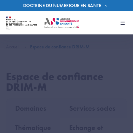
Panneau de gestion des cookies
DOCTRINE DU NUMÉRIQUE EN SANTÉ
Men
Accueil
Espace de confiance DRIM-M
Espace de confiance
DRIM-M
Domaines
Services socles
Thématique
Echange et