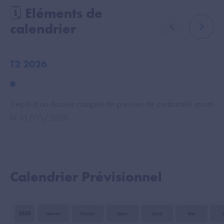
🗓️ Eléments de
calendrier
élément précé
élémen
T2 2026
T
Dépôt d’un dossier complet de preuves de conformité avant
Ec
le 13/05/2026
ré
Calendrier Prévisionnel