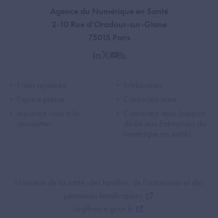
Agence du Numérique en Santé
2-10 Rue d'Oradour-sur-Glane
75015 Paris
linkedin
twitter
youtube
rss
Footer Left ANS
Footer Right A
Nous rejoindre
Webinaires
Espace presse
Contactez-nous
Inscrivez-vous à la
Contactez-nous (support
newsletter
dédié aux Entreprises du
numérique en santé)
Footer Bottom ANS
Ministère de la santé, des familles, de l'autonomie et des
personnes handicapées
Legifrance.gouv.fr