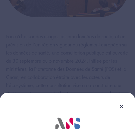
Face à l’essor des usages liés aux données de santé, et en
prévision de l’entrée en vigueur du règlement européen sur
les données de santé, une consultation publique est ouverte
du 30 septembre au 5 novembre 2024. Initiée par les
ministères, la Plateforme des Données de Santé (PDS) et la
Cnam, en collaboration étroite avec les acteurs de
l’écosystème, cette consultation vise à co-construire une
stratégie nationale sur l’utilisation secondaire des données
de santé.
L’objectif de cette démarche est de définir un cadre
éthique, sécurisé et durable pour mettre les données de
santé au service de l’innovation et de la santé publique. À