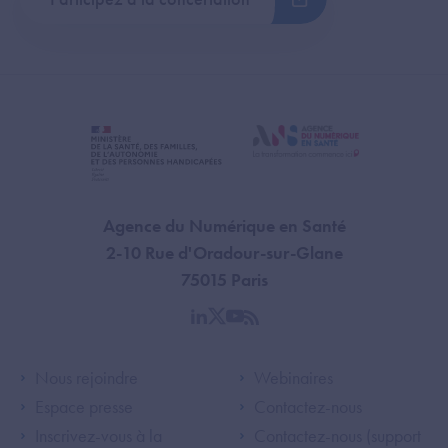
Agence du Numérique en Santé
2-10 Rue d'Oradour-sur-Glane
75015 Paris
linkedin
twitter
youtube
rss
Footer Left ANS
Footer Right A
Nous rejoindre
Webinaires
Espace presse
Contactez-nous
Inscrivez-vous à la
Contactez-nous (support