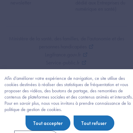
newsletter
dédié aux Entreprises du
numérique en santé)
Footer Bottom ANS
Ministère de la santé, des familles, de l'autonomie et des
personnes handicapées
Legifrance.gouv.fr
Service-public.fr
Mentions légales
Afin d’améliorer votre expérience de navigation, ce site utilise des
Politique de protection des données personnelles
cookies destinées à réaliser des statistiques de fréquentation et vous
Politique de gestion de cookies
proposer des vidéos, des boutons de partage, des remontées de
Gestion des cookies
contenus de plateformes sociales et des contenus animés et interactifs.
Plan du site
Pour en savoir plus, nous vous invitons à prendre connaissance de la
Besoi
politique de gestion de cookies.
Accessibilité : partiellement conforme
d'être
guidé
Tout accepter
Tout refuser
?
Trouv