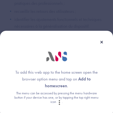
pratiques des professionnels ;
recueillir les retours des utilisateurs ;
identifier les ajustements fonctionnels et techniques
nécessaires à la généralisation du dispositif.
Un apport concret pour le référencement Ségur
Les enseignements issus de cette expérimentation ont
contribué à renforcer le cadre de mise en œuvre de
l'interopérabilité DUI - ViaTrajectoire dans le cadre du
To add this web app to the home screen open the
Ségur du numérique en santé - vague 2 pour le secteur
browser option menu and tap on
Add to
social et médico-social.
homescreen
.
The menu can be accessed by pressing the menu hardware
Ils ont notamment permis :
button if your device has one, or by tapping the top right menu
icon
.
d'enrichir et de stabiliser la documentation technique