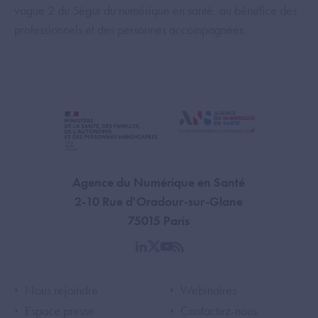
vague 2 du Ségur du numérique en santé, au bénéfice des
professionnels et des personnes accompagnées.
Agence du Numérique en Santé
2-10 Rue d'Oradour-sur-Glane
75015 Paris
linkedin
twitter
youtube
rss
Footer Left ANS
Footer Right A
Nous rejoindre
Webinaires
Espace presse
Contactez-nous