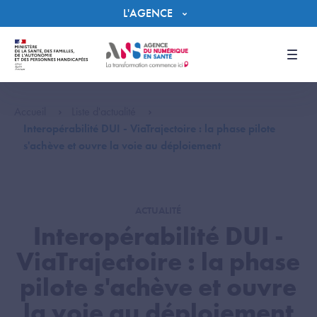
Panneau de gestion des cookies
L'AGENCE
Men
Accueil
Liste d'actualité
Interopérabilité DUI - ViaTrajectoire : la phase pilote
s'achève et ouvre la voie au déploiement
ACTUALITÉ
Interopérabilité DUI -
ViaTrajectoire : la phase
pilote s'achève et ouvre
la voie au déploiement