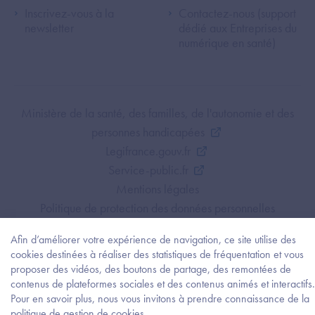
Inscrivez-vous à la
Contactez-nous (support
newsletter
dédié aux Entreprises du
numérique en santé)
Footer Bottom ANS
Ministère de la santé, des familles, de l'autonomie et des
personnes handicapées
Legifrance.gouv.fr
Service-public.fr
Mentions légales
Politique de protection des données personnelles
Politique de gestion de cookies
Afin d’améliorer votre expérience de navigation, ce site utilise des
Gestion des cookies
cookies destinées à réaliser des statistiques de fréquentation et vous
Plan du site
proposer des vidéos, des boutons de partage, des remontées de
Accessibilité : partiellement conforme
contenus de plateformes sociales et des contenus animés et interactifs.
Pour en savoir plus, nous vous invitons à prendre connaissance de la
Besoi
politique de gestion de cookies.