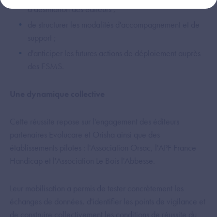
à destination des éditeurs ;
de structurer les modalités d'accompagnement et de
support ;
d'anticiper les futures actions de déploiement auprès
des ESMS.
Une dynamique collective
Cette réussite repose sur l'engagement des éditeurs
partenaires Evolucare et Orisha ainsi que des
établissements pilotes : l'Association Orsac, l'APF France
Handicap et l'Association Le Bois l'Abbesse.
Leur mobilisation a permis de tester concrètement les
échanges de données, d'identifier les points de vigilance et
de construire collectivement les conditions de réussite du