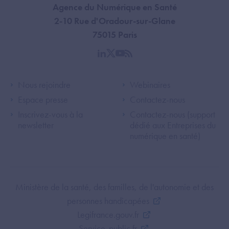
Agence du Numérique en Santé
2-10 Rue d'Oradour-sur-Glane
75015 Paris
linkedin
twitter
youtube
rss
Footer Left ANS
Footer Right A
Nous rejoindre
Webinaires
Espace presse
Contactez-nous
Inscrivez-vous à la
Contactez-nous (support
newsletter
dédié aux Entreprises du
numérique en santé)
Footer Bottom ANS
Ministère de la santé, des familles, de l'autonomie et des
personnes handicapées
Legifrance.gouv.fr
Service-public.fr