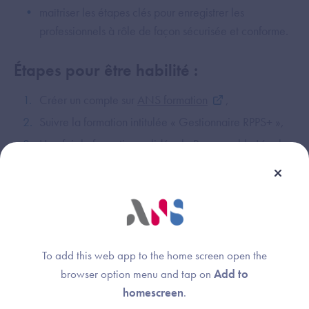
maîtriser les étapes clés pour enregistrer les
professionnels à rôle de façon sécurisée et conforme.
Étapes pour être habilité :
Créer un compte sur
ANS formation
,
Suivre la formation intitulée « Gestionnaire RPPS+ »,
Une fois la formation validée, le Responsable Légal
ou Mandataire de votre structure doit procéder à
votre habilitation sur le
portail mesHabilitations
.
Accédez à la formation gestionnaire
RPPS+
To add this web app to the home screen open the
browser option menu and tap on
Add to
homescreen
.