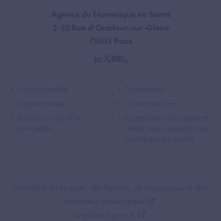
Agence du Numérique en Santé
2-10 Rue d'Oradour-sur-Glane
75015 Paris
linkedin
twitter
youtube
rss
Footer Left ANS
Footer Right A
Nous rejoindre
Webinaires
Espace presse
Contactez-nous
Inscrivez-vous à la
Contactez-nous (support
newsletter
dédié aux Entreprises du
numérique en santé)
Footer Bottom ANS
Ministère de la santé, des familles, de l'autonomie et des
personnes handicapées
Legifrance.gouv.fr