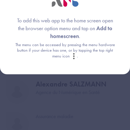
To add this web app to the home screen open
the browser option menu and tap on
Add to
Webinaire animé par :
homescreen
.
The menu can be accessed by pressing the menu hardware
Joachim METZGER
button if your device has one, or by tapping the top right
Image
menu icon
.
Agence du Numérique en Santé
Alexandre SALZMANN
Image
Agence du Numérique en Santé
Image
Assurance maladie