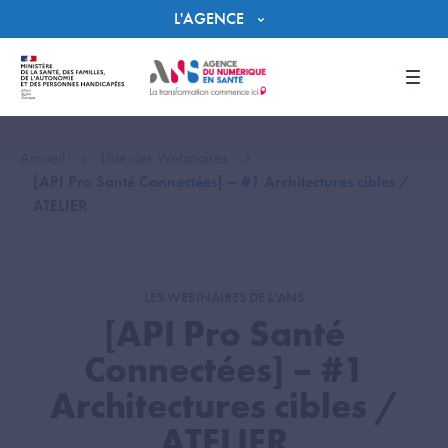
Panneau de gestion des cookies
L'AGENCE
Men
Accueil
Liste des Webinaires
[API Pro Santé Connectées] – #1 Architectures cibles /
ATELIER
LES WEBINAIRES DE L'ANS
[API Pro Santé
Connectées] – #1
Architectures cibles /
ATELIER