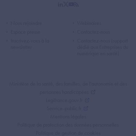
linkedin
twitter
youtube
rss
Footer Left ANS
Footer Right A
Nous rejoindre
Webinaires
Espace presse
Contactez-nous
Inscrivez-vous à la
Contactez-nous (support
newsletter
dédié aux Entreprises du
numérique en santé)
Footer Bottom ANS
Ministère de la santé, des familles, de l'autonomie et des
personnes handicapées
Legifrance.gouv.fr
Service-public.fr
Mentions légales
Politique de protection des données personnelles
Politique de gestion de cookies