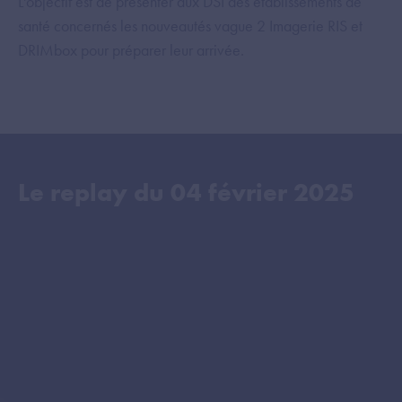
L'objectif est de présenter aux DSI des établissements de
santé concernés les nouveautés vague 2 Imagerie RIS et
DRIMbox pour préparer leur arrivée.
Le replay du
04 février 2025