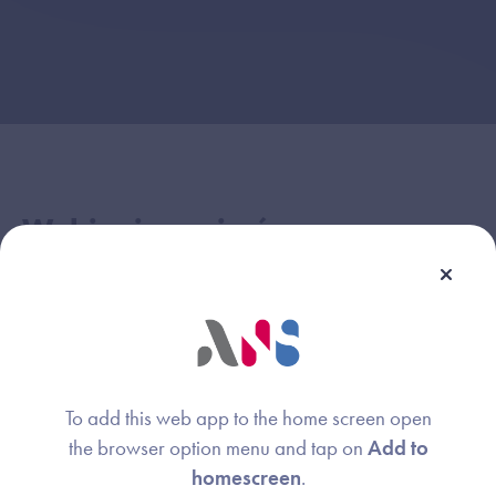
Webinaire animé par :
Nathalie BAUDINIERE
Image
Responsable de missions
Agence du Numérique en Santé
Mathieu BAJAT
To add this web app to the home screen open
Image
the browser option menu and tap on
Add to
Expert
homescreen
.
Agence du Numérique en Santé