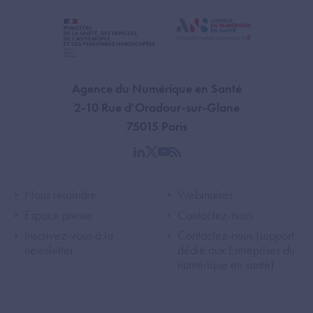
Agence du Numérique en Santé
2-10 Rue d'Oradour-sur-Glane
75015 Paris
linkedin
twitter
youtube
rss
Footer Left ANS
Footer Right A
Nous rejoindre
Webinaires
Espace presse
Contactez-nous
Inscrivez-vous à la
Contactez-nous (support
newsletter
dédié aux Entreprises du
numérique en santé)