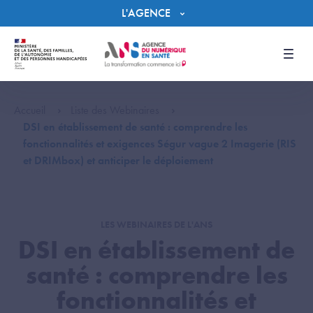
Panneau de gestion des cookies
L'AGENCE
Men
Accueil
Liste des Webinaires
DSI en établissement de santé : comprendre les
fonctionnalités et exigences Ségur vague 2 Imagerie (RIS
et DRIMbox) et anticiper le déploiement
LES WEBINAIRES DE L'ANS
DSI en établissement de
santé : comprendre les
fonctionnalités et