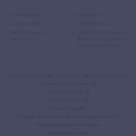
Footer Left ANS
Footer Right A
Nous rejoindre
Webinaires
Espace presse
Contactez-nous
Inscrivez-vous à la
Contactez-nous (support
newsletter
dédié aux Entreprises du
numérique en santé)
Footer Bottom ANS
Ministère de la santé, des familles, de l'autonomie et des
personnes handicapées
Legifrance.gouv.fr
Service-public.fr
Mentions légales
Politique de protection des données personnelles
Politique de gestion de cookies
Gestion des cookies