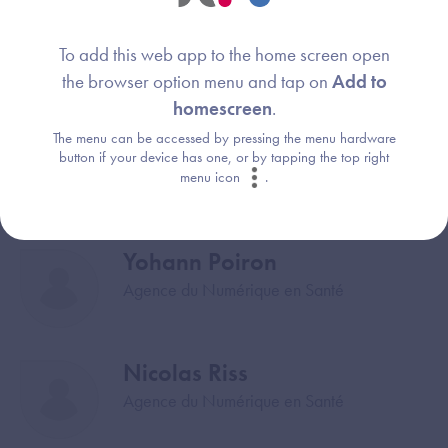
Thierry Dart
Image
To add this web app to the home screen open
Agence du Numérique en Santé
the browser option menu and tap on
Add to
homescreen
.
The menu can be accessed by pressing the menu hardware
Alain Périé
Image
button if your device has one, or by tapping the top right
Agence du Numérique en Santé
menu icon
.
Yohann Poiron
Image
Agence du Numérique en Santé
Nicolas Riss
Image
Agence du Numérique en Santé