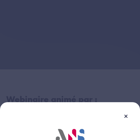
Webinaire animé par :
Maël Priour
Image
Agence du Numérique en Santé