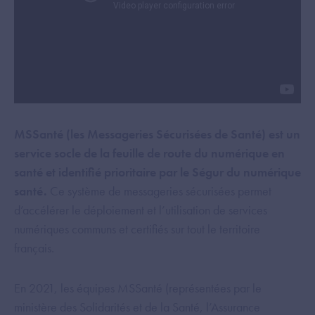
MSSanté (les Messageries Sécurisées de Santé) est un
service socle de la feuille de route du numérique en
santé et identifié prioritaire par le Ségur du numérique
santé.
Ce système de messageries sécurisées permet
d’accélérer le déploiement et l’utilisation de services
numériques communs et certifiés sur tout le territoire
français.
En 2021, les équipes MSSanté (représentées par le
ministère des Solidarités et de la Santé, l’Assurance