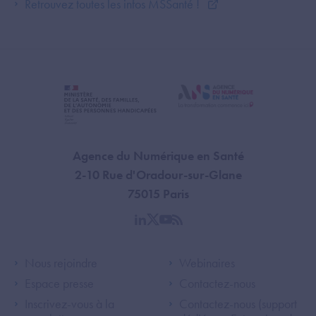
Retrouvez toutes les infos MSSanté !
Agence du Numérique en Santé
2-10 Rue d'Oradour-sur-Glane
75015 Paris
linkedin
twitter
youtube
rss
Footer Left ANS
Footer Right A
Nous rejoindre
Webinaires
Espace presse
Contactez-nous
Inscrivez-vous à la
Contactez-nous (support