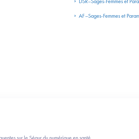
DSR–Sages-Femmes et Pa
AF–Sages-Femmes et Par
équentes sur le Ségur du numérique en santé.