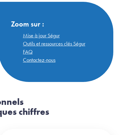
Zoom sur :
Mise à jour Ségur
Outils et ressources clés Ségur
FAQ
Contactez-nous
onnels
ues chiffres