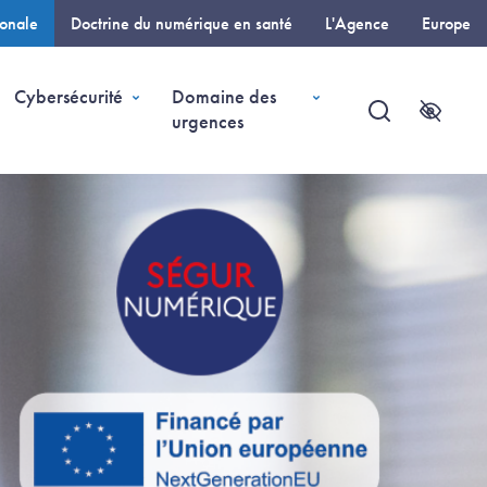
ionale
Doctrine du numérique en santé
L'Agence
Europe
e)
Cybersécurité
Domaine des
urgences
Recherche
Accessi