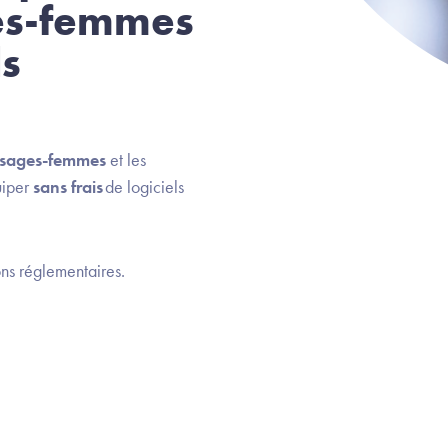
ges-femmes
ls
sages-femmes
et les
uiper
sans frais
de logiciels
ions réglementaires.