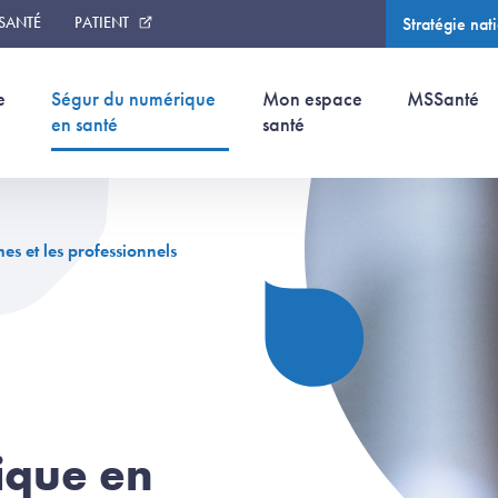
 SANTÉ
PATIENT
Stratégie nat
(page courant
e
Ségur du numérique
Mon espace
MSSanté
(page courante)
en santé
santé
s et les professionnels
ique en